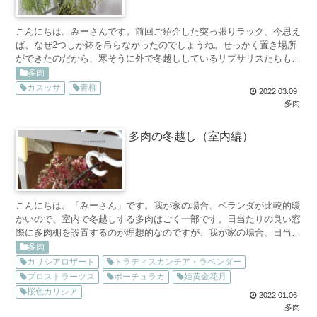
こんにちは。みーさんです。前回ご紹介した突っ張りラック、今思え
ば、なぜ2つしか鉢を吊らなかったのでしょうね。せっかく置き場所
ができたのだから、寒そうに外で冬越ししているリプサリスたちも吊
ることにしました（リプサリスは、直射日光を必要としない...
多肉
カスッサ
青柳
2022.03.09
多肉
多肉の冬越し（室内編）
こんにちは。「みーさん」です。我が家の場合、ベランダが比較的暖
かいので、室内で冬越しする多肉はごく一部です。日当たりの良い窓
際に多肉棚を設置するのが理想的なのですが、我が家の場合、日当た
りの良い窓際が家族がゴロゴロとくつろぐスペースになって...
多肉
カリシアロザート
トラディスカンチア・ラベンダー
プロストラーツス
ポーチュラカ
姫黄金花月
桜色カリシア
2022.01.06
多肉