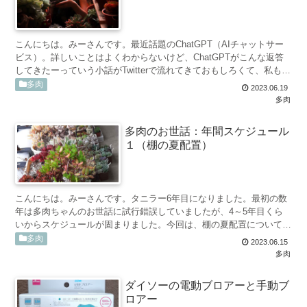
こんにちは。みーさんです。最近話題のChatGPT（AIチャットサー
ビス）。詳しいことはよくわからないけど、ChatGPTがこんな返答
してきたーっていう小話がTwitterで流れてきておもしろくて、私もた
まに遊んでいました（多分、正しい使い...
多肉
2023.06.19
多肉
多肉のお世話：年間スケジュール
１（棚の夏配置）
こんにちは。みーさんです。タニラー6年目になりました。最初の数
年は多肉ちゃんのお世話に試行錯誤していましたが、4～5年目くら
いからスケジュールが固まりました。今回は、棚の夏配置について。
棚を夏配置にする理由は１つだけ。6月下旬の夏至の頃、ベ...
多肉
2023.06.15
多肉
ダイソーの電動ブロアーと手動ブ
ロアー