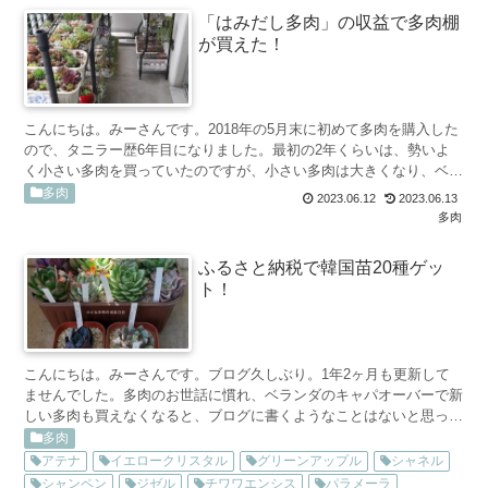
「はみだし多肉」の収益で多肉棚
が買えた！
こんにちは。みーさんです。2018年の5月末に初めて多肉を購入した
ので、タニラー歴6年目になりました。最初の2年くらいは、勢いよ
く小さい多肉を買っていたのですが、小さい多肉は大きくなり、ベラ
ンダに置き場所がなくなり・・・今までたくさん多肉を...
多肉
2023.06.12
2023.06.13
多肉
ふるさと納税で韓国苗20種ゲッ
ト！
こんにちは。みーさんです。ブログ久しぶり。1年2ヶ月も更新して
ませんでした。多肉のお世話に慣れ、ベランダのキャパオーバーで新
しい多肉も買えなくなると、ブログに書くようなことはないと思って
しまって。すっかり省エネのお世話で多肉ちゃんを愛でてい...
多肉
アテナ
イエロークリスタル
グリーンアップル
シャネル
シャンペン
ジゼル
チワワエンシス
パラメーラ