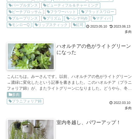
パープルダンス
ビューティフル＆チャーミング
ピーチブロッサム
フラワーハット
ブラッドスワロー
ブループリンス
プリズム
ヘレナHyb
マディバ
モンローQ
リップスティック
紅司
2023.05.10
2023.06.13
多肉
ハオルチアの色がライトグリーン
になった
こんにちは。みーさんです。以前、ハオルチアの色がライトグリーン
→濃緑に変化したという記事を書きました。このハオルチア（プラニ
フォリア錦）が、またライトグリーンになりました。どうやら、冬に
ライトグリーン、夏に濃緑になるようです。紅葉の一種でし...
多肉
プラニフォリア錦
2022.03.10
多肉
室内冬越し、パワーアップ！