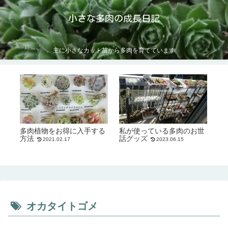
小さな多肉の成長日記
主に小さなカット苗から多肉を育てています
多肉植物をお得に入手する
私が使っている多肉のお世
方法
話グッズ
2021.02.17
2023.06.15
オカタイトゴメ