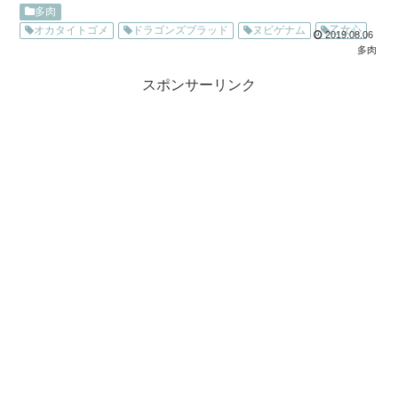
いエリアの多肉ちゃんたちが心配だったのですが、結論か...
多肉
オカタイトゴメ
ドラゴンズブラッド
ヌビゲナム
乙女心
2019.08.06
多肉
スポンサーリンク