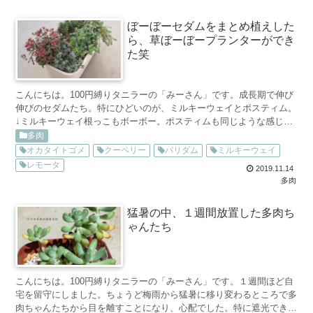
ぼーぼーセダムをまとめ植えした
ら、草ぼーぼープランターができ
た笑
こんにちは。100円縛りタニラーの「みーさん」です。成長期で伸び
伸びのセダムたち。特にひどいのが、ミルキーウェイとポスティム。
↓ミルキーウェイ根っこもボーボー。ポスティムも同じような感じ。
トレーに鉢をギュウギュウに入れているので、隣の鉢にか...
多肉
オカタイトゴメ
クーペリー
パリダム
ミルキーウェイ
レモータ
2019.11.14
多肉
猛暑の中、１週間放置した多肉ち
ゃんたち
こんにちは。100円縛りタニラーの「みーさん」です。１週間ほど自
宅を留守にしました。ちょうど梅雨から猛暑に移り変わるところで多
肉ちゃんたちから目を離すことになり、心配でした。特に遮光できな