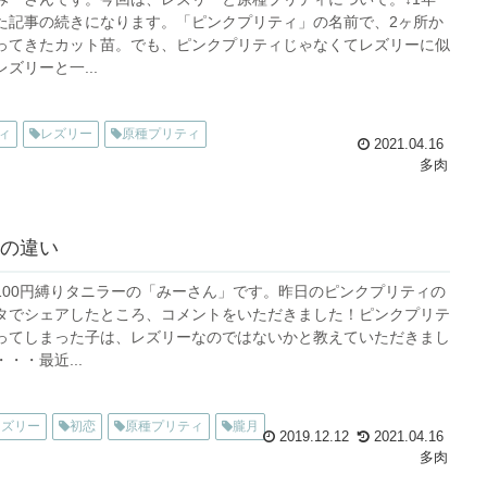
た記事の続きになります。「ピンクプリティ」の名前で、2ヶ所か
ってきたカット苗。でも、ピンクプリティじゃなくてレズリーに似
ズリーと一...
ィ
レズリー
原種プリティ
2021.04.16
多肉
の違い
100円縛りタニラーの「みーさん」です。昨日のピンクプリティの
タでシェアしたところ、コメントをいただきました！ピンクプリテ
ってしまった子は、レズリーなのではないかと教えていただきまし
・・最近...
レズリー
初恋
原種プリティ
朧月
2019.12.12
2021.04.16
多肉