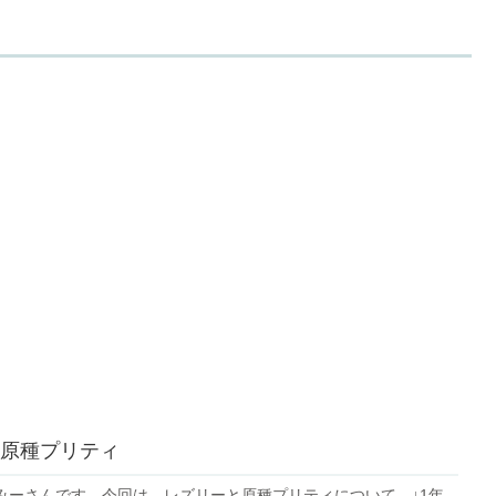
原種プリティ
みーさんです。今回は、レズリーと原種プリティについて。↓1年