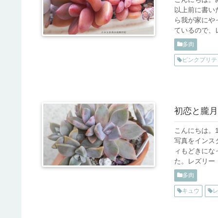
以上前に書い
ら我が家にや
ているので、レ
多肉
ピンクプリテ
初恋と朧月
こんにちは。
写真をインス
ィもどきにな
た。レズリー・
多肉
キュウ