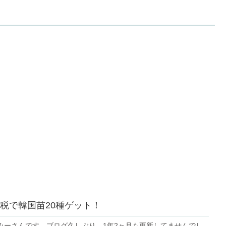
税で韓国苗20種ゲット！
みーさんです。ブログ久しぶり。1年2ヶ月も更新してませんでし