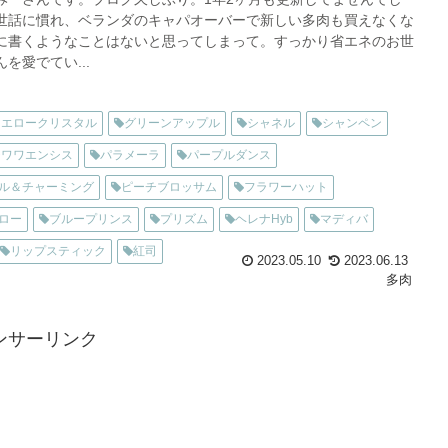
世話に慣れ、ベランダのキャパオーバーで新しい多肉も買えなくな
に書くようなことはないと思ってしまって。すっかり省エネのお世
を愛でてい...
イエロークリスタル
グリーンアップル
シャネル
シャンペン
チワワエンシス
パラメーラ
パープルダンス
ル＆チャーミング
ピーチブロッサム
フラワーハット
ロー
ブループリンス
プリズム
ヘレナHyb
マディバ
リップスティック
紅司
2023.05.10
2023.06.13
多肉
ンサーリンク