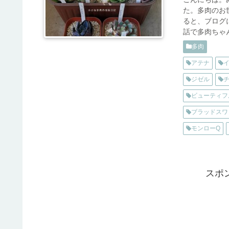
た。多肉のお
ると、ブログ
話で多肉ちゃん
多肉
アテナ
ジゼル
ビューティフ
ブラッドスワ
モンローQ
スポ