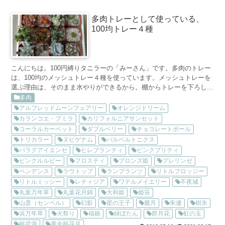
多肉トレーとして使っている、
100均トレー４種
こんにちは。100円縛りタニラーの「みーさん」です。多肉のトレー
は、100均のメッシュトレー４種を使っています。メッシュトレーを
選ぶ理由は、そのまま水やりができるから。棚からトレーを下ろして
床で水やりをして、トレーを持ち上げてちょっと水切り...
多肉
アルフレッドムーンフェアリー
オレンジドリーム
カランコエ・プミラ
カリフォルニアサンセット
コーラルカーペット
ダブルベリー
チョコレートボール
トリカラー
ヌビゲナム
バルベルトニクス
パラグアイエンセ
ヒレブランティ
ピンクプリティ
ピンクルルビー
フロスティ
ブロンズ姫
プレリンゼ
ペンデンス
ラウトップ
ランプランツ
リトルフロッジー
リトルミッシー
レティジア
ワテルメイエリー
不夜城
丸葉万年草
丸葉花月錦
大和姫
姫笹
山彦（センペル）
幻影
星の王子
朧月
朱連
樹氷
浜万年草
火祭り
福娘
緑ぼたん
群月花
虹の玉
銀武源
黄金姫花月