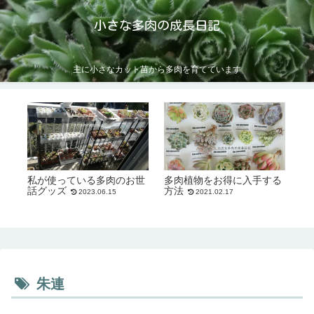
小さな多肉の成長日記
主に小さなカット苗から多肉を育てています
私が使っている多肉のお世
多肉植物をお得に入手する
話グッズ
方法
2023.06.15
2021.02.17
朱連