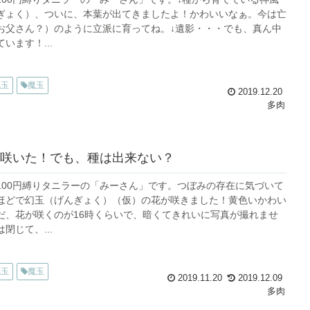
ぎょく）、ついに、本葉が出てきましたよ！かわいいなぁ。今は亡
お父さん？）のように立派に育ってね。↓遺影・・・でも、真ん中
います！...
風玉
魔玉
2019.12.20
多肉
咲いた！でも、種は出来ない？
100円縛りタニラーの「みーさん」です。つぼみの存在に気づいて
ほどで幻玉（げんぎょく）（仮）の花が咲きました！黄色いかわい
だ、花が咲くのが16時くらいで、暗くてきれいに写真が撮れませ
閉じて、...
風玉
魔玉
2019.11.20
2019.12.09
多肉