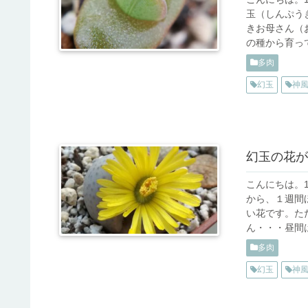
玉（しんぷう
きお母さん（
の種から育って
多肉
幻玉
神
幻玉の花が
こんにちは。
から、１週間
い花です。た
ん・・・昼間は
多肉
幻玉
神