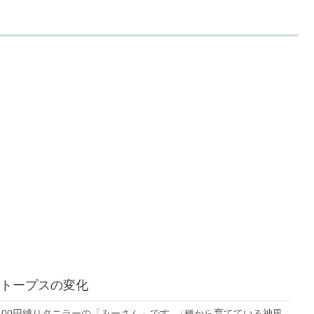
トープスの変化
100円縛りタニラーの「みーさん」です。↓種から育てている神風